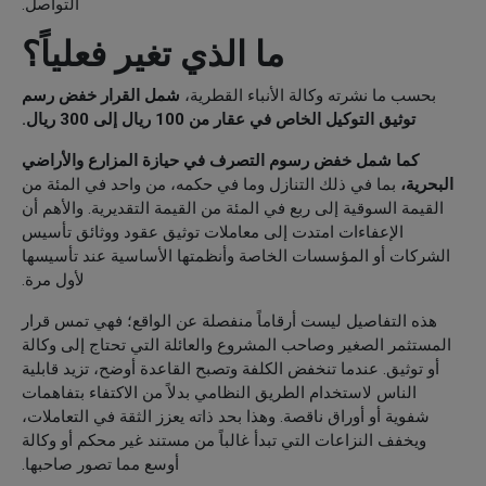
التواصل.
ما الذي تغير فعلياً؟
بحسب ما نشرته وكالة الأنباء القطرية،
شمل القرار خفض رسم
توثيق التوكيل الخاص في عقار من 100 ريال إلى 300 ريال.
كما شمل خفض رسوم التصرف في حيازة المزارع والأراضي
البحرية،
بما في ذلك التنازل وما في حكمه، من واحد في المئة من
القيمة السوقية إلى ربع في المئة من القيمة التقديرية. والأهم أن
الإعفاءات امتدت إلى معاملات توثيق عقود ووثائق تأسيس
الشركات أو المؤسسات الخاصة وأنظمتها الأساسية عند تأسيسها
لأول مرة.
هذه التفاصيل ليست أرقاماً منفصلة عن الواقع؛ فهي تمس قرار
المستثمر الصغير وصاحب المشروع والعائلة التي تحتاج إلى وكالة
أو توثيق. عندما تنخفض الكلفة وتصبح القاعدة أوضح، تزيد قابلية
الناس لاستخدام الطريق النظامي بدلاً من الاكتفاء بتفاهمات
شفوية أو أوراق ناقصة. وهذا بحد ذاته يعزز الثقة في التعاملات،
ويخفف النزاعات التي تبدأ غالباً من مستند غير محكم أو وكالة
أوسع مما تصور صاحبها.