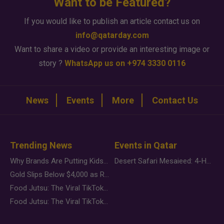
Want to be Featured?
If you would like to publish an article contact us on
info@qatarday.com
Want to share a video or provide an interesting image or
story ?
WhatsApp us on +974 3330 0116
News
Events
More
Contact Us
Trending News
Events in Qatar
Why Brands Are Putting Kids Behind the Camera in a New Instagram Trend
Desert Safari Mesaieed: 4-Hour Dunes & Inland Sea Adventure
Gold Slips Below $4,000 as Rate Fears Trump Geopolitical Risk
Food Jutsu: The Viral TikTok Trend Taking Over Social Media
Food Jutsu: The Viral TikTok Trend Taking Over Social Media