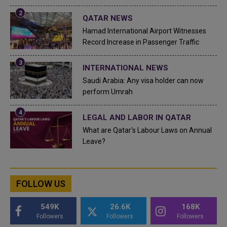
QATAR NEWS
Hamad International Airport Witnesses
Record Increase in Passenger Traffic
INTERNATIONAL NEWS
Saudi Arabia: Any visa holder can now
perform Umrah
LEGAL AND LABOR IN QATAR
What are Qatar's Labour Laws on Annual
Leave?
FOLLOW US
549K
26.6K
168K
Followers
Followers
Followers