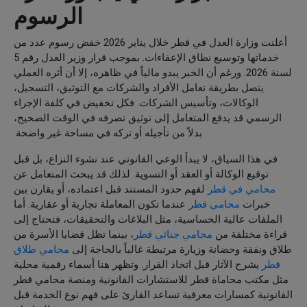
الرسوم
أعلنت وزارة العدل في قطر خلال يناير 2026 خفض رسوم عدد من
خدماتها وتوسيع نطاق الإعفاءات. بموجب قرار وزير العدل رقم 5
لسنة 2026. ورغم أن الخبر يبدو مالياً في ظاهره، إلا أن أثره العملي
يتصل بطريقة تعامل الأفراد والشركات مع التوثيق، التسجيل،
الوكالات، وتأسيس الشركات. فكل تخفيض في كلفة الإجراء
الرسمي قد يدفع المتعامل إلى توثيق تصرفه في الوقت الصحيح،
بدلاً من تأجيله أو تركه في مساحة غير واضحة.
في هذا السياق، لا يبدأ الوعي القانوني عند نشوء النزاع، بل قبل
توقيع الوكالة أو العقد أو التسوية. لذلك قد يبحث المتعامل عن
محامي في قطر
لفهم حدود المستند قبل اعتماده، أو يقارن بين
خبرات
محامي قطر
عندما تكون المعاملة تجارية أو عقارية. أما
الملفات عالية الحساسية، مثل البلاغات والتحقيقات، فتحتاج إلى
قراءة مختلفة من
محامي جنائي قطر
، بينما تظل قضايا الأسرة من
طلاق ونفقة وحضانة وزيارة مرتبطة غالباً بالحاجة إلى
محامي طلاق
قطر
يشرح الآثار قبل اتخاذ القرار. وتظهر هنا أسماء رقمية محلية
مثل مكتب محاماة قطر للاستشارات القانونية ومنصة محامي قطر
القانونية كمسارات معرفية تساعد القارئ على فهم نوع الخدمة قبل